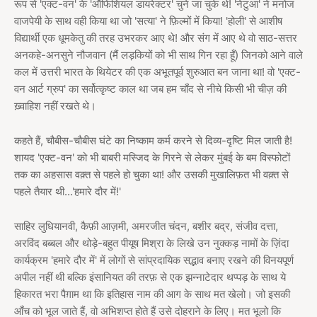
रूप से 'एक्ट-वन' के 'ऑफिशियल डायरेक्टर' चुने जा चुके थे! 'नेटुआ' ने मनोज
वाजपेयी के साथ वही किया था जो 'सत्या' ने फ़िल्मों में किया! 'होली' से आशीष
विद्यार्थी एक धूमकेतु की तरह उभरकर आए थे! और संग में आए थे वो साठ-सत्तर
अनकहे-अनसुने नौजवान (मैं लड़कियों को भी साथ गिन रहा हूँ) जिनको आने वाले
कल में उत्तरी भारत के थियेटर की एक अभूतपूर्व शुरुआत बन जाना था! वो 'एक्ट-
वन आर्ट ग्रुप' का सर्वोत्कृष्ट काल था जब हम चाँद से नीचे किसी भी चीज़ की
ख़्वाहिश नहीं रखते थे।
कहते हैं, चौबीस-चौबीस घंटे का निष्काम कर्म करने से दिव्य-दृष्टि मिल जाती है!
शायद 'एक्ट-वन' को भी बाबरी मस्जिद के गिरने से लेकर मुंबई के बम विस्फोटों
तक का अहसास वक़्त से पहले हो चुका था! और उसकी मुखालिफ़त भी वक़्त से
पहले तैयार थी...'हमारे दौर में!'
साहिर लुधियानवी, कैफ़ी आज़मी, अमरजीत चंदन, बशीर बद्र, संजीव दत्ता,
अरविंद बब्बल और थोड़े-बहुत पीयूष मिश्रा के लिखे उन नुक्कड़ नामों के ज़िंदा
कार्यक्रम 'हमारे दौर में' में लोगों से सांप्रदायिक सद्भाव बनाए रखने की विनयपूर्ण
अपील नहीं थी बल्कि इंसानियत की तरफ़ से एक झन्नाटेदार थप्पड़ के साथ ये
हिकारत भरा पैग़ाम था कि इतिहास नाम की आग के साथ मत खेलो। जो इसकी
आँच को भूल जाते हैं, वो अभिशप्त होते हैं उसे दोहराने के लिए। मत भूलो कि