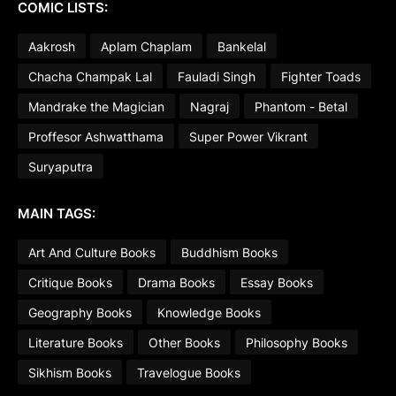
COMIC LISTS:
Aakrosh
Aplam Chaplam
Bankelal
Chacha Champak Lal
Fauladi Singh
Fighter Toads
Mandrake the Magician
Nagraj
Phantom - Betal
Proffesor Ashwatthama
Super Power Vikrant
Suryaputra
MAIN TAGS:
Art And Culture Books
Buddhism Books
Critique Books
Drama Books
Essay Books
Geography Books
Knowledge Books
Literature Books
Other Books
Philosophy Books
Sikhism Books
Travelogue Books