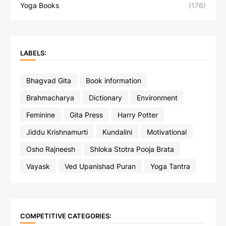
Yoga Books
(176)
LABELS:
Bhagvad Gita
Book information
Brahmacharya
Dictionary
Environment
Feminine
Gita Press
Harry Potter
Jiddu Krishnamurti
Kundalini
Motivational
Osho Rajneesh
Shloka Stotra Pooja Brata
Vayask
Ved Upanishad Puran
Yoga Tantra
COMPETITIVE CATEGORIES: