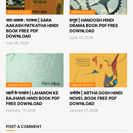
DRAMA BOOKS
DRAMA BOOKS
सारा आकाश : पटकथा | SARA
हानूश | HANOOSH HINDI
AAKASH PATKATHA HINDI
DRAMA BOOK PDF FREE
BOOK FREE PDF
DOWNLOAD
DOWNLOAD
June 16, 2026
July 26, 2026
DRAMA BOOKS
DRAMA BOOKS
लहरों के राजहंस | LAHARON KE
अर्थदोष | ARTHA DOSH HINDI
RAJHANS HINDI BOOK PDF
NOVEL BOOK FREE PDF
FREE DOWNLOAD
DOWNLOAD
February 17, 2026
January 17, 2026
POST A COMMENT