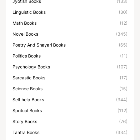
Jyotish Books
(133)
Linguistic Books
(30)
Math Books
(12)
Novel Books
(345)
Poetry And Shayari Books
(65)
Politics Books
(11)
Psychology Books
(107)
Sarcastic Books
(17)
Science Books
(15)
Self help Books
(344)
Spritual Books
(112)
Story Books
(76)
Tantra Books
(334)