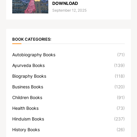
DOWNLOAD
September 12, 2025
BOOK CATEGORIES:
Autobiography Books
(71)
Ayurveda Books
(139)
Biography Books
(118)
Business Books
(120)
Children Books
(91)
Health Books
(73)
Hinduism Books
(237)
History Books
(26)