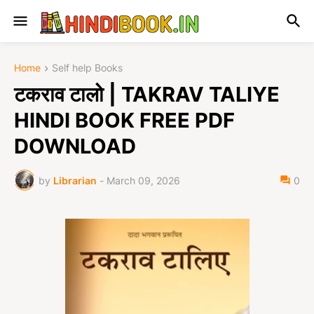
Home
Self help Books
टकराव टालो | TAKRAV TALIYE
HINDI BOOK FREE PDF
DOWNLOAD
by
Librarian
-
March 09, 2026
0