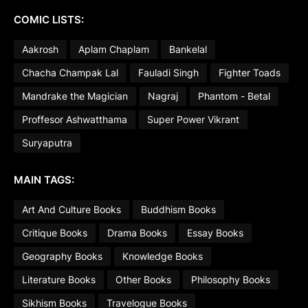
COMIC LISTS:
Aakrosh
Aplam Chaplam
Bankelal
Chacha Champak Lal
Fauladi Singh
Fighter Toads
Mandrake the Magician
Nagraj
Phantom - Betal
Proffesor Ashwatthama
Super Power Vikrant
Suryaputra
MAIN TAGS:
Art And Culture Books
Buddhism Books
Critique Books
Drama Books
Essay Books
Geography Books
Knowledge Books
Literature Books
Other Books
Philosophy Books
Sikhism Books
Travelogue Books