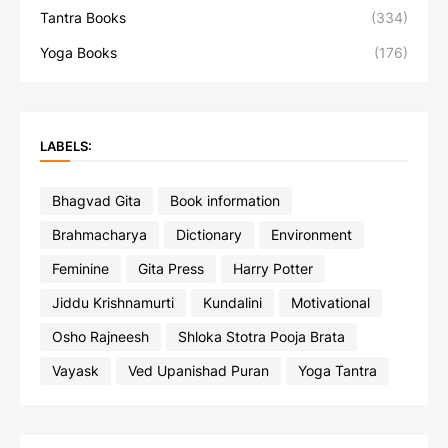
Tantra Books
(334)
Yoga Books
(176)
LABELS:
Bhagvad Gita
Book information
Brahmacharya
Dictionary
Environment
Feminine
Gita Press
Harry Potter
Jiddu Krishnamurti
Kundalini
Motivational
Osho Rajneesh
Shloka Stotra Pooja Brata
Vayask
Ved Upanishad Puran
Yoga Tantra