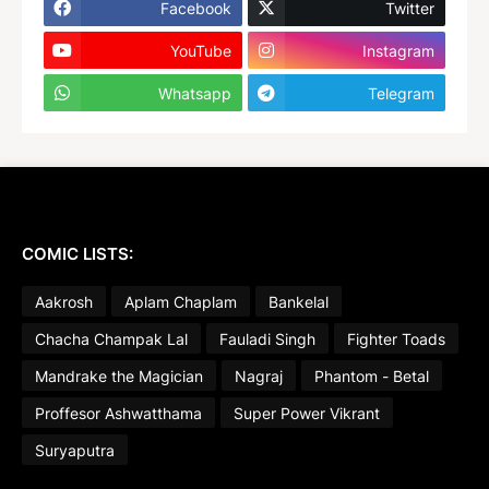
Facebook
Twitter
YouTube
Instagram
Whatsapp
Telegram
COMIC LISTS:
Aakrosh
Aplam Chaplam
Bankelal
Chacha Champak Lal
Fauladi Singh
Fighter Toads
Mandrake the Magician
Nagraj
Phantom - Betal
Proffesor Ashwatthama
Super Power Vikrant
Suryaputra