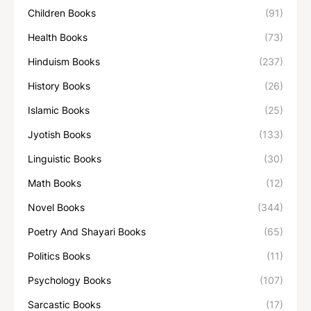
Children Books
(91)
Health Books
(73)
Hinduism Books
(237)
History Books
(26)
Islamic Books
(25)
Jyotish Books
(133)
Linguistic Books
(30)
Math Books
(12)
Novel Books
(344)
Poetry And Shayari Books
(65)
Politics Books
(11)
Psychology Books
(107)
Sarcastic Books
(17)