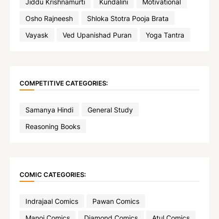
Jiddu Krishnamurti
Kundalini
Motivational
Osho Rajneesh
Shloka Stotra Pooja Brata
Vayask
Ved Upanishad Puran
Yoga Tantra
COMPETITIVE CATEGORIES:
Samanya Hindi
General Study
Reasoning Books
COMIC CATEGORIES:
Indrajaal Comics
Pawan Comics
Manoj Comics
Diamond Comics
Atul Comics