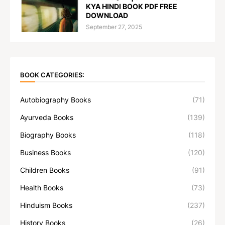
KYA HINDI BOOK PDF FREE
DOWNLOAD
September 27, 2025
BOOK CATEGORIES:
Autobiography Books
(71)
Ayurveda Books
(139)
Biography Books
(118)
Business Books
(120)
Children Books
(91)
Health Books
(73)
Hinduism Books
(237)
History Books
(26)