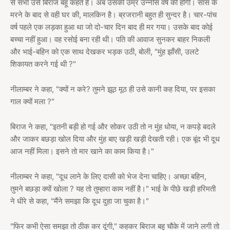
से सभी उसे बिराज बहू कहते हैं। अब उसकी उम्र उन्नीस वर्ष की होगी। सास के
मरने के बाद से वही घर की, मालकिन है। ब्रजरानी बहुत ही सुन्दर है। चार-पांच
वर्ष पहले एक लड़का हुआ था जो दो-चार दिन बाद ही मर गया। उसके बाद कोई
बच्चा नहीं हुआ। वह रसोई बना रही थी। पति की आवाज सुनकर बाहर निकली
और भाई-बहिन को एक साथ देखकर भड़क उठी, बोली, "मुंह झाँसी, उलटे
शिकायत करने गई थी ?"
नीलाम्बर ने कहा, "क्यों न करे? तुमने झूठ मूठ ही उसे कानी कह दिया, पर इसका
गाल क्यों मला ?"
बिराज ने कहा, "इतनी बड़ी हो गई और सोकर उठी तो न मुंह धोया, न कपड़े बदले
और जाकर बछड़ा खोल दिया और मुंह बाए खड़ी खड़ी देखती रही। एक बूंद भी दूध
आज नहीं मिला। इसने तो मार खाने का काम किया है।"
नीलाम्बर ने कहा, "दूध लाने के लिए दासी को भेज देना चाहिए। अच्छा बहिन,
तुमने बछड़ा क्यों खोला ? यह तो तुम्हारा काम नहीं है।" भाई के पीछे खड़ी हरिमती
ने धीरे से कहा, "मैंने समझा कि दूध दुहा जा चुका है।"
"फिर कभी ऐसा समझा तो ठीक कर दूंगी," कहकर बिराज बहू चौके में जाने लगी तो