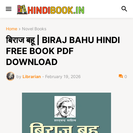
Home
Novel Books
बिराज बहू | BIRAJ BAHU HINDI
FREE BOOK PDF
DOWNLOAD
by
Librarian
-
February 19, 2026
0