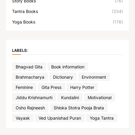
Story Books
(76)
Tantra Books
(334)
Yoga Books
(176)
LABELS:
Bhagvad Gita
Book information
Brahmacharya
Dictionary
Environment
Feminine
Gita Press
Harry Potter
Jiddu Krishnamurti
Kundalini
Motivational
Osho Rajneesh
Shloka Stotra Pooja Brata
Vayask
Ved Upanishad Puran
Yoga Tantra