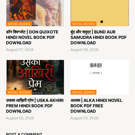
NOVEL BOOKS
NOVEL BOOKS
डॉन क्विग्जोट | DON QUIXOTE
बूंद और समुद्र | BUND AUR
HINDI NOVEL BOOK PDF
SAMUDRA HINDI BOOK PDF
DOWNLOAD
DOWNLOAD
August 07, 2026
August 06, 2026
NOVEL BOOKS
NOVEL BOOKS
उसका आख़िरी प्रेम | USKA AKHIRI
अलका | ALKA HINDI NOVEL
PREM HINDI BOOK PDF
BOOK PDF FREE
DOWNLOAD
DOWNLOAD
August 05, 2026
August 05, 2026
POST A COMMENT