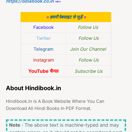
https://odiabook.co.in
=
हमारी वेबसाइट से जुड़ें
=
Facebook
Follow Us
Twitter
Follow Us
Telegram
Join Our Channel
Instagram
Follow Us
YouTube चैनल
Subscribe Us
About Hindibook.in
Hindibook.In Is A Book Website Where You Can
Download All Hindi Books In PDF Format.
Note
: The above text is machine-typed and may