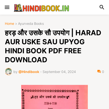
Home
Ayurveda Books
हरड़ और उसके सौ उपयोग | HARAD
AUR USKE SAU UPYOG
HINDI BOOK PDF FREE
DOWNLOAD
by
@Hindibook
-
September 04, 2024
0