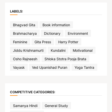
LABELS:
Bhagvad Gita
Book information
Brahmacharya
Dictionary
Environment
Feminine
Gita Press
Harry Potter
Jiddu Krishnamurti
Kundalini
Motivational
Osho Rajneesh
Shloka Stotra Pooja Brata
Vayask
Ved Upanishad Puran
Yoga Tantra
COMPETITIVE CATEGORIES:
Samanya Hindi
General Study