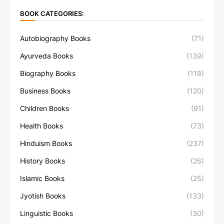
BOOK CATEGORIES:
Autobiography Books
(71)
Ayurveda Books
(139)
Biography Books
(118)
Business Books
(120)
Children Books
(91)
Health Books
(73)
Hinduism Books
(237)
History Books
(26)
Islamic Books
(25)
Jyotish Books
(133)
Linguistic Books
(30)