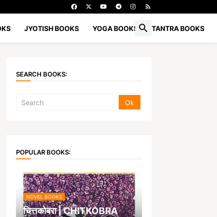
OKS
JYOTISH BOOKS
YOGA BOOKS
TANTRA BOOKS
SEARCH BOOKS:
POPULAR BOOKS:
NOVEL BOOKS
चित्तकोबरा | CHITKOBRA