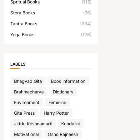
Spritual Books
(112)
Story Books
(76)
Tantra Books
(334)
Yoga Books
(176)
LABELS:
Bhagvad Gita
Book information
Brahmacharya
Dictionary
Environment
Feminine
Gita Press
Harry Potter
Jiddu Krishnamurti
Kundalini
Motivational
Osho Rajneesh