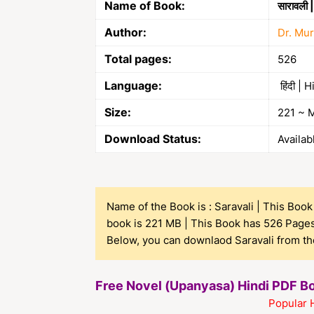
Name of Book:
सारावली 
Author:
Dr. Mur
Total pages:
526
Language:
हिंदी | H
Size:
221 ~ 
Download Status:
Availab
Name of the Book is : Saravali | This Book 
book is 221 MB | This Book has 526 Pages 
Below, you can downlaod Saravali from the
Free Novel (Upanyasa) Hindi PDF 
Popular 