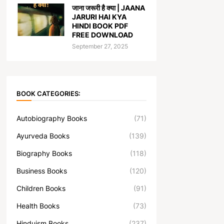
जाना जरूरी है क्या | JAANA
JARURI HAI KYA
HINDI BOOK PDF
FREE DOWNLOAD
September 27, 2025
BOOK CATEGORIES:
Autobiography Books
(71)
Ayurveda Books
(139)
Biography Books
(118)
Business Books
(120)
Children Books
(91)
Health Books
(73)
Hinduism Books
(237)