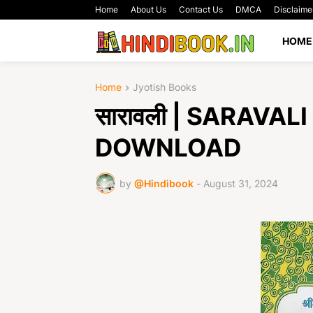
Home
About Us
Contact Us
DMCA
Disclaime
HOME
Home
Jyotish Books
सारावली | SARAVAL
DOWNLOAD
by
@Hindibook
-
August 31, 2024