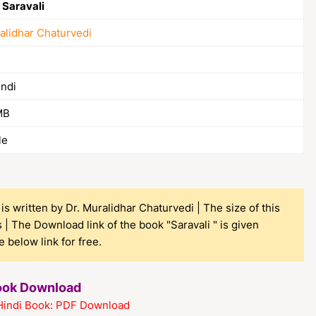
| Saravali
alidhar Chaturvedi
indi
MB
le
is written by Dr. Muralidhar Chaturvedi | The size of this
| The Download link of the book "Saravali " is given
 below link for free.
Book Download
Hindi Book: PDF Download