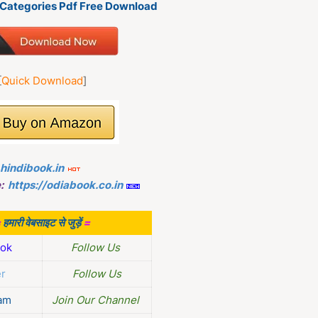
k Categories Pdf Free Download
[
Quick Download
]
.hindibook.in
:
https://odiabook.co.in
=
हमारी वेबसाइट से जुड़ें
=
ok
Follow Us
er
Follow Us
am
Join Our Channel