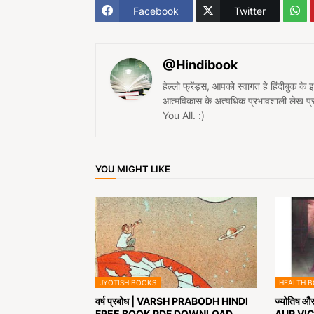
Facebook
Twitter
@Hindibook
हेल्लो फ्रेंड्स, आपको स्वागत हे हिंदीबुक के
आत्मविकास के अत्यधिक प्रभावशाली लेख 
You All. :)
YOU MIGHT LIKE
JYOTISH BOOKS
HEALTH 
वर्ष प्रबोध | VARSH PRABODH HINDI
ज्योतिष औ
FREE BOOK PDF DOWNLOAD
AUR VIC