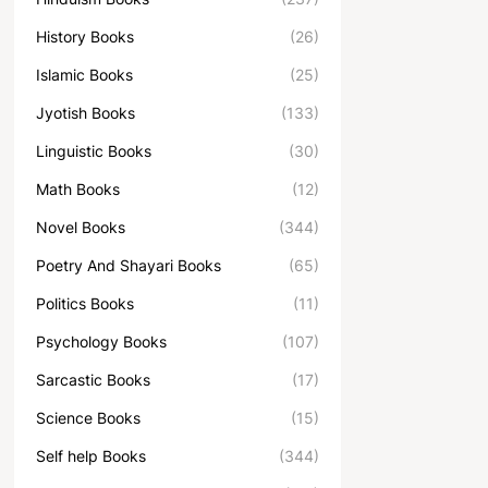
History Books
(26)
Islamic Books
(25)
Jyotish Books
(133)
Linguistic Books
(30)
Math Books
(12)
Novel Books
(344)
Poetry And Shayari Books
(65)
Politics Books
(11)
Psychology Books
(107)
Sarcastic Books
(17)
Science Books
(15)
Self help Books
(344)