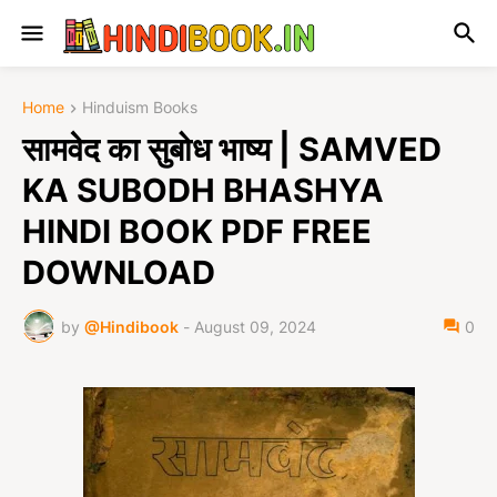
Home
Hinduism Books
सामवेद का सुबोध भाष्य | SAMVED
KA SUBODH BHASHYA
HINDI BOOK PDF FREE
DOWNLOAD
by
@Hindibook
-
August 09, 2024
0