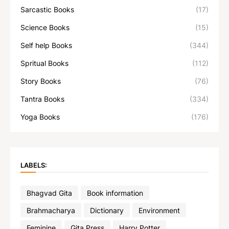
Sarcastic Books
(17)
Science Books
(15)
Self help Books
(344)
Spritual Books
(112)
Story Books
(76)
Tantra Books
(334)
Yoga Books
(176)
LABELS:
Bhagvad Gita
Book information
Brahmacharya
Dictionary
Environment
Feminine
Gita Press
Harry Potter