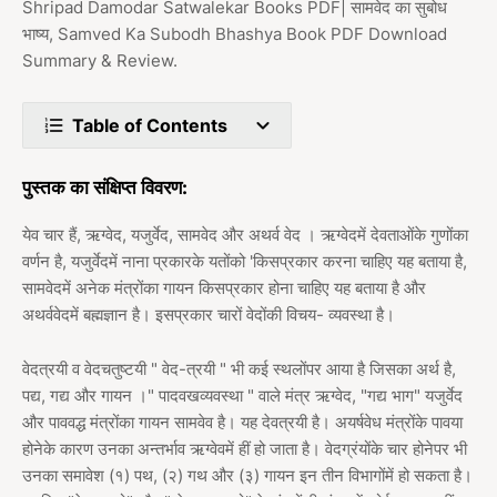
Shripad Damodar Satwalekar Books PDF| सामवेद का सुबोध
भाष्य, Samved Ka Subodh Bhashya Book PDF Download
Summary & Review.
Table of Contents
पुस्तक का संक्षिप्त विवरण:
येव चार हैं, ऋग्वेद, यजुर्वेद, सामवेद और अथर्व वेद । ऋग्वेदमें देवताओंके गुणोंका
वर्णन है, यजुर्वेदमें नाना प्रकारके यतोंको 'किसप्रकार करना चाहिए यह बताया है,
सामवेदमें अनेक मंत्रोंका गायन किसप्रकार होना चाहिए यह बताया है और
अथर्ववेदमें बह्मज्ञान है। इसप्रकार चारों वेदोंकी विचय- व्यवस्था है।
वेदत्रयी व वेदचतुष्टयी " वेद-त्रयी " भी कई स्थलोंपर आया है जिसका अर्थ है,
पद्य, गद्य और गायन ।" पादवखव्यवस्था " वाले मंत्र ऋग्वेद, "गद्य भाग" यजुर्वेद
और पाववद्ध मंत्रोंका गायन सामवेव है। यह देवत्रयी है। अयर्षवेध मंत्रोंके पावया
होनेके कारण उनका अन्तर्भाव ऋग्वेवमें हीं हो जाता है। वेदग्रंयोंके चार होनेपर भी
उनका समावेश (१) पथ, (२) गथ और (३) गायन इन तीन विभागोंमें हो सकता है।