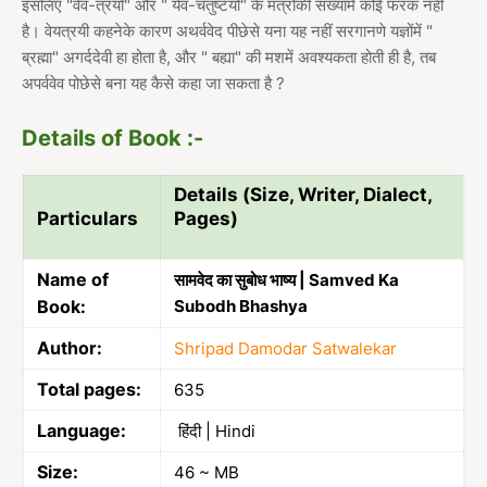
इसलिए "वेव-त्रयो" और " येव-चतुष्टयो" के मंत्रोंकी संख्यामें कोई फरक नहीं
है। वेयत्रयी कहनेके कारण अथर्ववेद पीछेसे यना यह नहीं सरगानणे यज्ञोंमें "
ब्रह्मा" अगर्ददेवी हा होता है, और " बह्या" की मशमें अवश्यकता होती ही है, तब
अपर्ववेव पोछेसे बना यह कैसे कहा जा सकता है ?
Details of Book :-
Details (Size, Writer, Dialect,
Particulars
Pages)
Name of
सामवेद का सुबोध भाष्य | Samved Ka
Book:
Subodh Bhashya
Author:
Shripad Damodar Satwalekar
Total pages:
635
Language:
हिंदी | Hindi
Size:
46 ~ MB