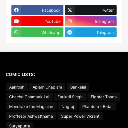
Facebook
Twitter
YouTube
Instagram
Whatsapp
Telegram
COMIC LISTS:
Aakrosh
Aplam Chaplam
Bankelal
Chacha Champak Lal
Fauladi Singh
Fighter Toads
Mandrake the Magician
Nagraj
Phantom - Betal
Proffesor Ashwatthama
Super Power Vikrant
Suryaputra