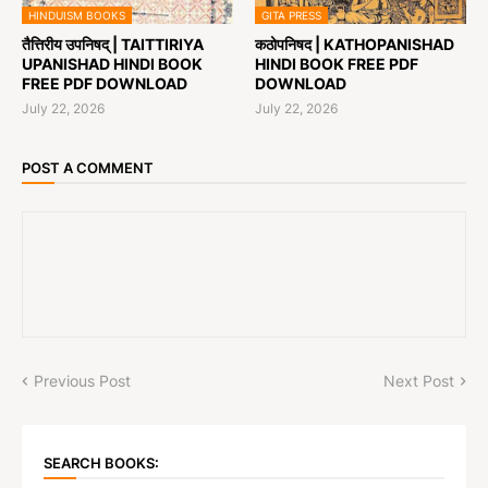
HINDUISM BOOKS
GITA PRESS
तैत्तिरीय उपनिषद् | TAITTIRIYA
कठोपनिषद | KATHOPANISHAD
UPANISHAD HINDI BOOK
HINDI BOOK FREE PDF
FREE PDF DOWNLOAD
DOWNLOAD
July 22, 2026
July 22, 2026
POST A COMMENT
Previous Post
Next Post
SEARCH BOOKS: