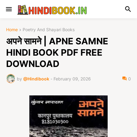
Home
Poetry And Shayari Books
अपने सामने | APNE SAMNE
HINDI BOOK PDF FREE
DOWNLOAD
by
@Hindibook
-
February 09, 2026
0