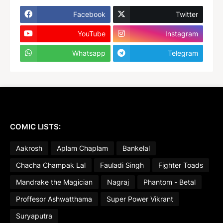
Facebook
Twitter
YouTube
Instagram
Whatsapp
Telegram
COMIC LISTS:
Aakrosh
Aplam Chaplam
Bankelal
Chacha Champak Lal
Fauladi Singh
Fighter Toads
Mandrake the Magician
Nagraj
Phantom - Betal
Proffesor Ashwatthama
Super Power Vikrant
Suryaputra