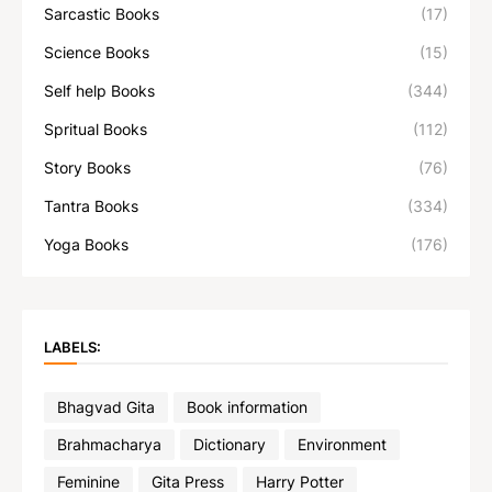
Sarcastic Books
(17)
Science Books
(15)
Self help Books
(344)
Spritual Books
(112)
Story Books
(76)
Tantra Books
(334)
Yoga Books
(176)
LABELS:
Bhagvad Gita
Book information
Brahmacharya
Dictionary
Environment
Feminine
Gita Press
Harry Potter