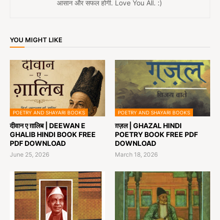
आसान और सफल होगी. Love You All. :)
YOU MIGHT LIKE
POETRY AND SHAYARI BOOKS
POETRY AND SHAYARI BOOKS
दीवान ए ग़ालिब | DEEWAN E
ग़ज़ल | GHAZAL HINDI
GHALIB HINDI BOOK FREE
POETRY BOOK FREE PDF
PDF DOWNLOAD
DOWNLOAD
June 25, 2026
March 18, 2026