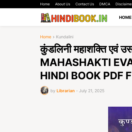
Home
About Us
Contact Us
DMCA
Disclaime
HOME
Home
Kundalini
कुंडलिनी महाशक्ति एवं 
MAHASHAKTI EVA
HINDI BOOK PDF
by
Librarian
-
July 21, 2025