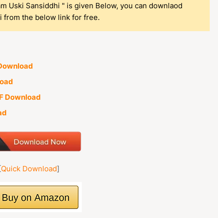
am Uski Sansiddhi " is given Below, you can downlaod
from the below link for free.
 Download
load
PDF Download
ad
[
Quick Download
]