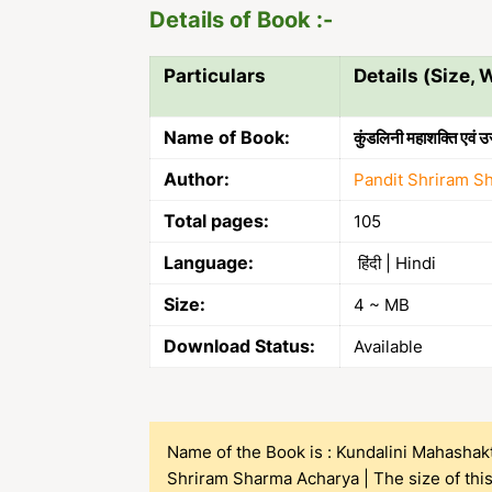
Details of Book :-
Particulars
Details (Size, W
Name of Book:
कुंडलिनी महाशक्ति ए
Author:
Pandit Shriram S
Total pages:
105
Language:
हिंदी | Hindi
Size:
4 ~ MB
Download Status:
Available
Name of the Book is : Kundalini Mahashakt
Shriram Sharma Acharya | The size of thi