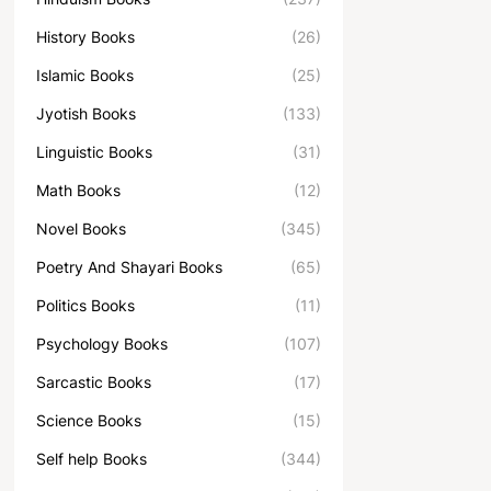
History Books
(26)
Islamic Books
(25)
Jyotish Books
(133)
Linguistic Books
(31)
Math Books
(12)
Novel Books
(345)
Poetry And Shayari Books
(65)
Politics Books
(11)
Psychology Books
(107)
Sarcastic Books
(17)
Science Books
(15)
Self help Books
(344)