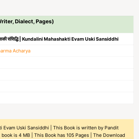
riter, Dialect, Pages)
वं उसकी संसिद्धि | Kundalini Mahashakti Evam Uski Sansiddhi
harma Acharya
i Evam Uski Sansiddhi | This Book is written by Pandit
s book is 4 MB | This Book has 105 Pages | The Download