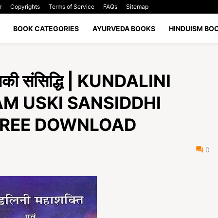
r
Copyrights
Terms of Service
FAQs
Sitemap
BOOK CATEGORIES
AYURVEDA BOOKS
HINDUISM BO
उसकी संसिद्धि | KUNDALINI
M USKI SANSIDDHI
 FREE DOWNLOAD
0