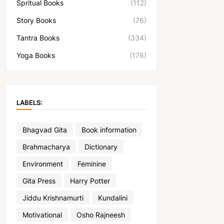
Spritual Books
(112)
Story Books
(76)
Tantra Books
(334)
Yoga Books
(176)
LABELS:
Bhagvad Gita
Book information
Brahmacharya
Dictionary
Environment
Feminine
Gita Press
Harry Potter
Jiddu Krishnamurti
Kundalini
Motivational
Osho Rajneesh