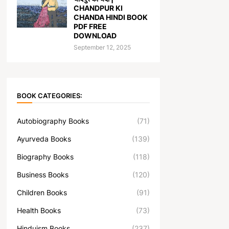
CHANDPUR KI
CHANDA HINDI BOOK
PDF FREE
DOWNLOAD
September 12, 2025
BOOK CATEGORIES:
Autobiography Books
(71)
Ayurveda Books
(139)
Biography Books
(118)
Business Books
(120)
Children Books
(91)
Health Books
(73)
Hinduism Books
(237)