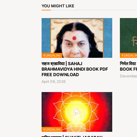
YOU MIGHT LIKE
KUNDALINI
KUNDALIN
सहज ब्रह्मविद्या | SAHAJ
निर्मल वि
BRAHMAVIDYA HINDI BOOK PDF
BOOK F
FREE DOWNLOAD
December
April 09, 2026
KUNDALINI