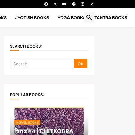
OKS
JYOTISH BOOKS
YOGA BOOKS
TANTRA BOOKS
SEARCH BOOKS:
POPULAR BOOKS:
NOVEL BOOKS
चित्तकोबरा | CHITKOBRA