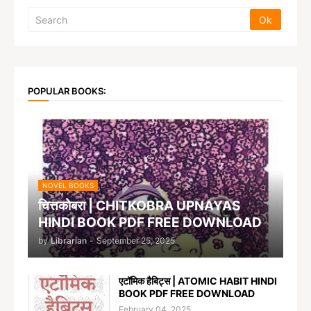
POPULAR BOOKS:
NOVEL BOOKS
चित्तकोबरा | CHITKOBRA UPNAYAS
HINDI BOOK PDF FREE DOWNLOAD
by
Librarian
-
September 25, 2025
एटॉमिक हैबिट्स | ATOMIC HABIT HINDI
BOOK PDF FREE DOWNLOAD
February 04, 2025