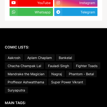
YouTube
Instagram
Whatsapp
Telegram
COMIC LISTS:
Aakrosh
Aplam Chaplam
Bankelal
Chacha Champak Lal
Fauladi Singh
Fighter Toads
Mandrake the Magician
Nagraj
Phantom - Betal
Proffesor Ashwatthama
Super Power Vikrant
Suryaputra
MAIN TAGS: