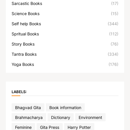
Sarcastic Books
(17)
Science Books
(15)
Self help Books
(344)
Spritual Books
(112)
Story Books
(76)
Tantra Books
(334)
Yoga Books
(176)
LABELS:
Bhagvad Gita
Book information
Brahmacharya
Dictionary
Environment
Feminine
Gita Press
Harry Potter