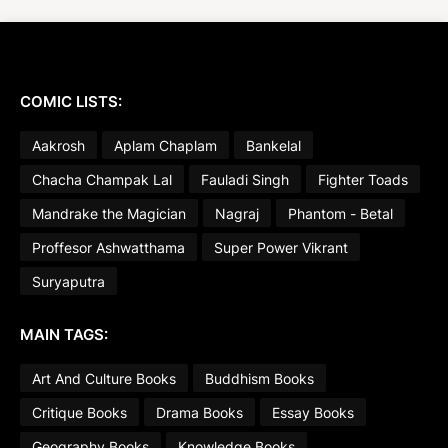
COMIC LISTS:
Aakrosh
Aplam Chaplam
Bankelal
Chacha Champak Lal
Fauladi Singh
Fighter Toads
Mandrake the Magician
Nagraj
Phantom - Betal
Proffesor Ashwatthama
Super Power Vikrant
Suryaputra
MAIN TAGS:
Art And Culture Books
Buddhism Books
Critique Books
Drama Books
Essay Books
Geography Books
Knowledge Books