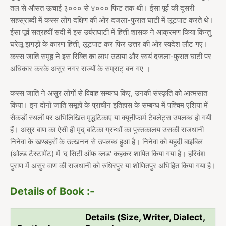
तल से औसत ऊंचाई ३००० से ४००० फिट तक थी। ईसा पूर्व की दूसरी
सहस्राब्दी में कस्स लोग दक्षिण की ओर दजला-फुरात घाटी में लूटपाट करते थे।
ईसा पूर्व सत्रहवीं सदी में इस उबंराघाटी में हित्ती शासक ने आक्रमण किया किन्तु
घरेलू झगड़ों के कारण हित्ती, लूटपाट कर फिर उत्तर की ओर स्वदेश लौट गए।
कस्स जाति समूह ने इस रिक्ति का लाभ उठाया और स्वयं दजला-फुरात घाटी पर
अधिकार करके असुर नगर राज्यों के सम्राट् बन गए ।
कस्स जाति ने असुर लोगों से विवाह सम्बन्ध किए, उनकी संस्कृति को आत्मसात
किया। इन दोनों जाति समूहों के प्राचीन इतिहास के सम्बन्ध में पश्चिम एशिया में
सैकड़ों स्थलों पर अभिलिखित मृद्धटिकाए या क्यूनीफार्म टैबलेट्स उपलब्ध हो गयी
हैं। असुर बाण का ऐसी ही मृद् बटिका ग्रन्थों का पुस्तकालय उसकी राजधानी
निनेवा के खण्डहरों के उत्खनन से उपलब्ध हुआ है। निनेवा को यहूदी बाइबिल
(ओल्ड टैस्टामेंट) में 'द सिटी ऑफ ब्लड' कहकर शापित किया गया है। हरिवंश
पुराण में असुर वाण की राजधानी को रुधिरपुर या शोणितपुर अभिहित किया गया है।
Details of Book :-
Details (Size, Writer, Dialect,