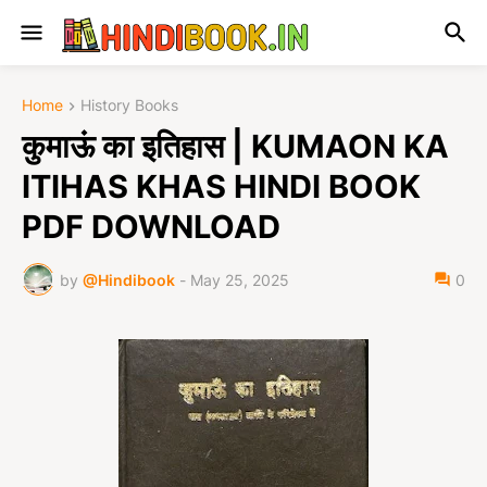
Home
History Books
कुमाऊं का इतिहास | KUMAON KA
ITIHAS KHAS HINDI BOOK
PDF DOWNLOAD
by
@Hindibook
-
May 25, 2025
0