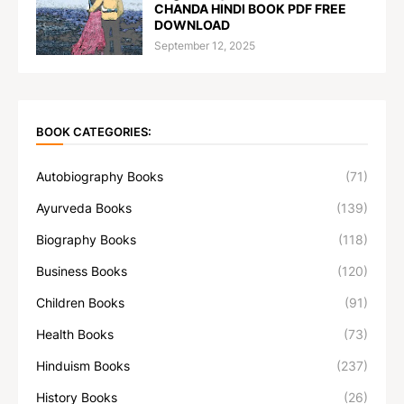
CHANDA HINDI BOOK PDF FREE
DOWNLOAD
September 12, 2025
BOOK CATEGORIES:
Autobiography Books
(71)
Ayurveda Books
(139)
Biography Books
(118)
Business Books
(120)
Children Books
(91)
Health Books
(73)
Hinduism Books
(237)
History Books
(26)