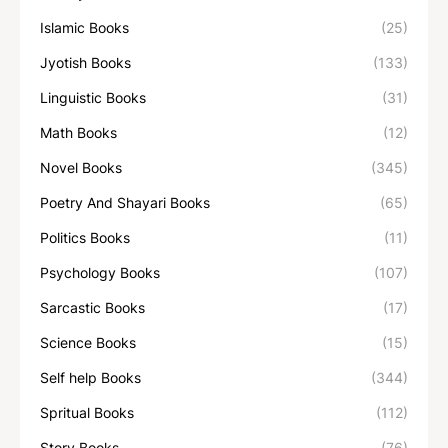
Islamic Books
(25)
Jyotish Books
(133)
Linguistic Books
(31)
Math Books
(12)
Novel Books
(345)
Poetry And Shayari Books
(65)
Politics Books
(11)
Psychology Books
(107)
Sarcastic Books
(17)
Science Books
(15)
Self help Books
(344)
Spritual Books
(112)
Story Books
(76)