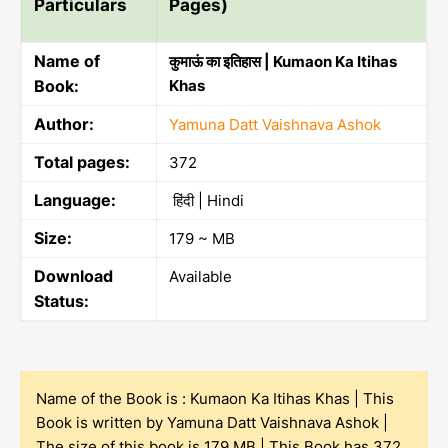
Particulars
Pages)
Name of
कुमाऊं का इतिहास | Kumaon Ka Itihas
Book:
Khas
Author:
Yamuna Datt Vaishnava Ashok
Total pages:
372
Language:
हिंदी | Hindi
Size:
179 ~ MB
Download
Available
Status:
Name of the Book is : Kumaon Ka Itihas Khas | This
Book is written by Yamuna Datt Vaishnava Ashok |
The size of this book is 179 MB | This Book has 372