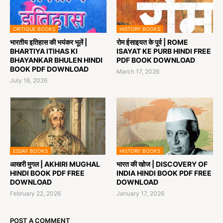
CRITIQUE BOOKS
HISTORY BOOKS
भारतीय इतिहास की भयंकर भूलें |
रोम ईसाइयत के पूर्व | ROME
BHARTIYA ITIHAS KI
ISAYAT KE PURB HINDI FREE
BHAYANKAR BHULEN HINDI
PDF BOOK DOWNLOAD
BOOK PDF DOWNLOAD
March 17, 2026
July 18, 2026
ESSAY BOOKS
HISTORY BOOKS
आखरी मुगल | AKHIRI MUGHAL
भारत की खोज | DISCOVERY OF
HINDI BOOK PDF FREE
INDIA HINDI BOOK PDF FREE
DOWNLOAD
DOWNLOAD
February 22, 2026
January 17, 2026
POST A COMMENT