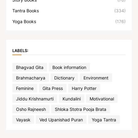
Tantra Books
(334)
Yoga Books
(176)
LABELS:
Bhagvad Gita
Book information
Brahmacharya
Dictionary
Environment
Feminine
Gita Press
Harry Potter
Jiddu Krishnamurti
Kundalini
Motivational
Osho Rajneesh
Shloka Stotra Pooja Brata
Vayask
Ved Upanishad Puran
Yoga Tantra