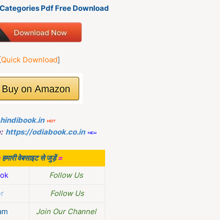
k Categories Pdf Free Download
[
Quick Download
]
.hindibook.in
:
https://odiabook.co.in
=
हमारी वेबसाइट से जुड़ें
=
ok
Follow Us
er
Follow Us
am
Join Our Channel