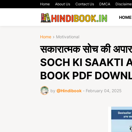
Home
About Us
Contact Us
DMCA
Disclaime
HOME
Home
Motivational
सकारात्मक सोच की अ
SOCH KI SAAKTI 
BOOK PDF DOWN
by
@Hindibook
-
February 04, 2025