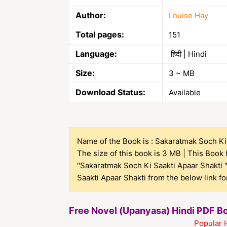
Author:
Louise Hay
Total pages:
151
Language:
हिंदी | Hindi
Size:
3 ~ MB
Download Status:
Available
Name of the Book is : Sakaratmak Soch Ki 
The size of this book is 3 MB | This Book
"Sakaratmak Soch Ki Saakti Apaar Shakti 
Saakti Apaar Shakti from the below link for
Free Novel (Upanyasa) Hindi PDF 
Popular 