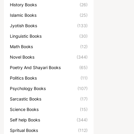
History Books
(26)
Islamic Books
(25)
Jyotish Books
(133)
Linguistic Books
(30)
Math Books
(12)
Novel Books
(344)
Poetry And Shayari Books
(65)
Politics Books
(11)
Psychology Books
(107)
Sarcastic Books
(17)
Science Books
(15)
Self help Books
(344)
Spritual Books
(112)