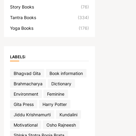
Story Books
(76)
Tantra Books
(334)
Yoga Books
(176)
LABELS:
Bhagvad Gita
Book information
Brahmacharya
Dictionary
Environment
Feminine
Gita Press
Harry Potter
Jiddu Krishnamurti
Kundalini
Motivational
Osho Rajneesh
Shloka Stotra Pooja Brata