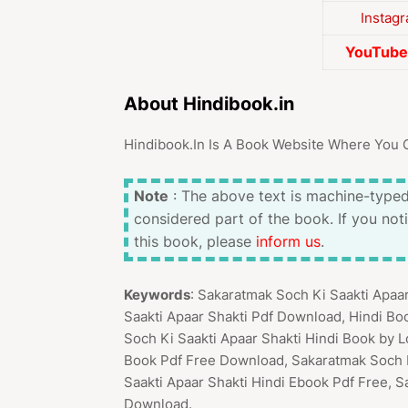
Instag
YouTube 
About Hindibook.in
Hindibook.In Is A Book Website Where You 
Note
: The above text is machine-typed
considered part of the book. If you not
this book, please
inform us
.
Keywords
: Sakaratmak Soch Ki Saakti Apaa
Saakti Apaar Shakti Pdf Download, Hindi Bo
Soch Ki Saakti Apaar Shakti Hindi Book by L
Book Pdf Free Download, Sakaratmak Soch K
Saakti Apaar Shakti Hindi Ebook Pdf Free, S
Download.