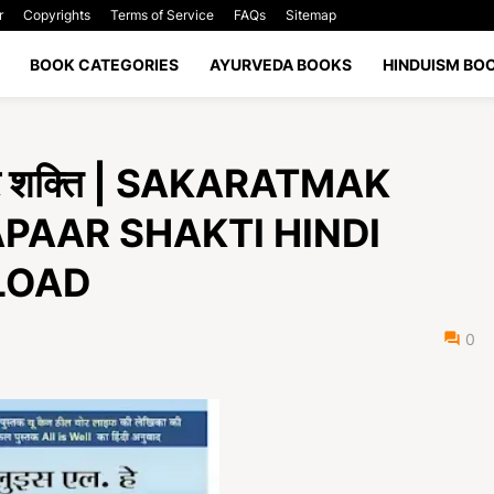
r
Copyrights
Terms of Service
FAQs
Sitemap
BOOK CATEGORIES
AYURVEDA BOOKS
HINDUISM BO
पार शक्ति | SAKARATMAK
APAAR SHAKTI HINDI
LOAD
0