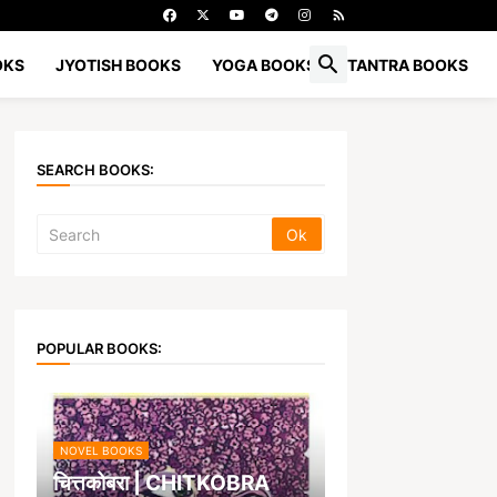
OKS
JYOTISH BOOKS
YOGA BOOKS
TANTRA BOOKS
SEARCH BOOKS:
POPULAR BOOKS:
NOVEL BOOKS
चित्तकोबरा | CHITKOBRA