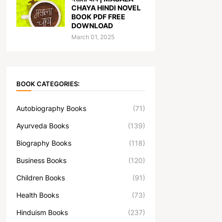
CHAYA HINDI NOVEL
BOOK PDF FREE
DOWNLOAD
March 01, 2025
BOOK CATEGORIES:
Autobiography Books
(71)
Ayurveda Books
(139)
Biography Books
(118)
Business Books
(120)
Children Books
(91)
Health Books
(73)
Hinduism Books
(237)