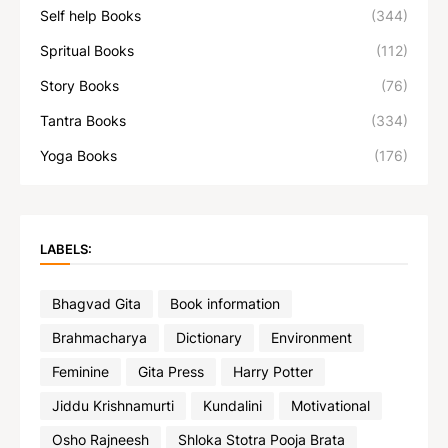
Self help Books
(344)
Spritual Books
(112)
Story Books
(76)
Tantra Books
(334)
Yoga Books
(176)
LABELS:
Bhagvad Gita
Book information
Brahmacharya
Dictionary
Environment
Feminine
Gita Press
Harry Potter
Jiddu Krishnamurti
Kundalini
Motivational
Osho Rajneesh
Shloka Stotra Pooja Brata