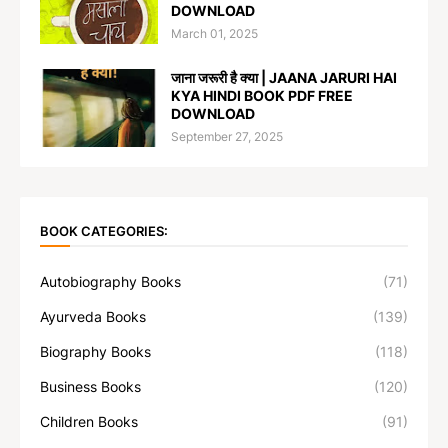
DOWNLOAD
March 01, 2025
जाना जरूरी है क्या | JAANA JARURI HAI
KYA HINDI BOOK PDF FREE
DOWNLOAD
September 27, 2025
BOOK CATEGORIES:
Autobiography Books
(71)
Ayurveda Books
(139)
Biography Books
(118)
Business Books
(120)
Children Books
(91)