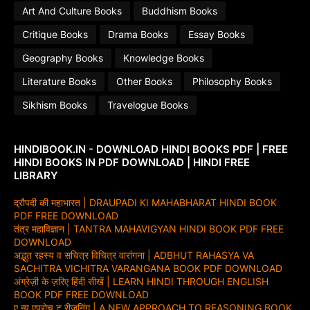
Art And Culture Books
Buddhism Books
Critique Books
Drama Books
Essay Books
Geography Books
Knowledge Books
Literature Books
Other Books
Philosophy Books
Sikhism Books
Travelogue Books
HINDIBOOK.IN - DOWNLOAD HINDI BOOKS PDF | FREE
HINDI BOOKS IN PDF DOWNLOAD | HINDI FREE
LIBRARY
द्रौपदी की महाभारत | DRAUPADI KI MAHABHARAT HINDI BOOK
PDF FREE DOWNLOAD
तंत्र महाविज्ञान | TANTRA MAHAVIGYAN HINDI BOOK PDF FREE
DOWNLOAD
अद्भुत रहस्य व सचित्र विचित्र वारांगना | ADBHUT RAHASYA VA
SACHITRA VICHITRA VARANGANA BOOK PDF DOWNLOAD
अंग्रेज़ी के ज़रिए हिंदी सीखें | LEARN HINDI THROUGH ENGLISH
BOOK PDF FREE DOWNLOAD
ए न्यू एप्रोच टू रीजनिंग | A NEW APPROACH TO REASONING BOOK