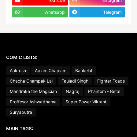
YouTube
Instagram
Whatsapp
Telegram
COMIC LISTS:
Aakrosh
Aplam Chaplam
Bankelal
Chacha Champak Lal
Fauladi Singh
Fighter Toads
Mandrake the Magician
Nagraj
Phantom - Betal
Proffesor Ashwatthama
Super Power Vikrant
Suryaputra
MAIN TAGS: