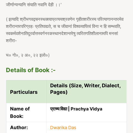
जीर्णान्यन्यानि संयाति नवानि देही ।।'
( इत्यादि श्रीभगवद्वचनस्थक्त्वाप्रत्ययश्रवणेन गृहीतशरीरस्य परित्यागानन्तरमेव
शरीरान्तरपरिग्रहः प्रतिपाद्यते, स च जीवानां विश्वव्यापित्वं विना न हि सम्भवति,
स्वकर्मवशेनातिदूरर्वात्तस्वर्गनरकस्थानदेशान्तरेषु त्वरितगतिशीलानामपि मनसां
शरीरा-
भ० गो०, २ अ०, २२ इलो०)
Details of Book :-
Details (Size, Writer, Dialect,
Particulars
Pages)
Name of
प्राच्य विद्या | Prachya Vidya
Book:
Author:
Dwarika Das