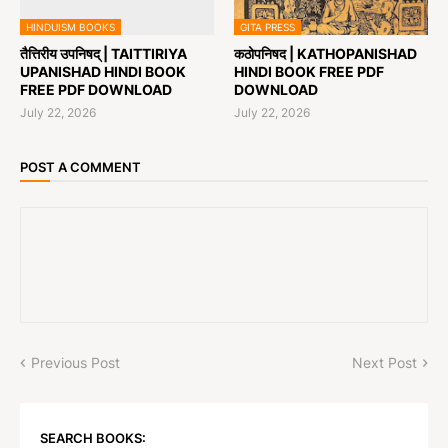
HINDUISM BOOKS
GITA PRESS
तैत्तिरीय उपनिषद् | TAITTIRIYA
कठोपनिषद | KATHOPANISHAD
UPANISHAD HINDI BOOK
HINDI BOOK FREE PDF
FREE PDF DOWNLOAD
DOWNLOAD
July 22, 2026
July 22, 2026
POST A COMMENT
Previous Post
Next Post
SEARCH BOOKS: