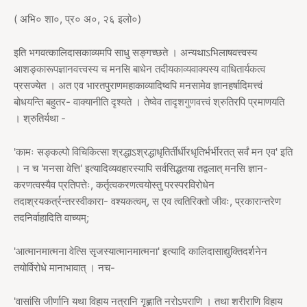
( अभि० शा०, प्र० अ०, २६ इलो०)
इति भगवत्कालिदासकाव्यमपि साधु सङ्गच्छते । अन्यथाऽभिलाषवत्त्वस्य
आशङ्कारूपज्ञानवत्त्वस्य च मनसि बाधेन तदीयकाव्यवाक्यस्य वाधितार्यकत्व
प्रसज्येत । अत एव भारतपुराणमहाकाव्यादिष्वपि मनसामेव ज्ञानहर्षादिमत्त्वं
बोधयन्ति बहुतर- वाक्यानीति दृश्यते । तेष्वेव तादृशगुणवत्त्वं श्रुतिरपि प्रमाणयति
। श्रुतिर्यथा -
'कामः सङ्कल्पो विचिकित्सा श्रद्धाऽश्रद्धाधृतिर्तीर्धीरधृतिर्भर्भीरतत् सर्वं मन एव' इति
। न च 'मनसा वेत्ति' इत्यादिव्यवहारस्यापि सर्वसिद्धतया तद्वलात् मनसि ज्ञान-
करणत्वस्यैव प्रतिपत्तेः, कर्तृत्वकरणत्वयोस्तु परस्परविरोधेन
तदाश्रयकर्त्रन्तरस्वीकारा- वश्यकत्वम्, स एव त्वतिरिक्तो जीवः, प्रकारान्तरेण
तदनिर्वाहादिति वाच्यम्;
'आत्मानमात्मना वेत्सि सृजस्यात्मानमात्मना' इत्यादि कालिदासाद्युक्तिदर्शनेन
तयोर्विरोधे मानाभावात् । नच-
'वासांसि जीर्णानि यथा विहाय नत्रानि गृह्णाति नरोऽपराणि । तथा शरीराणि विहाय