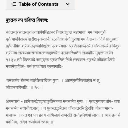
Table of Contents
पुस्तक का संक्षिप्त विवरण:
सर्वतन्त्रस्वतन्त्रा आचार्यपण्डितबदरीनाथशुक्ल महाभागाः मम न्यायगुरोः
मूर्तन्यायविद्यस्य श्रीशङ्करतर्क रत्नदेवशर्मणो गुरुणा मम वेदान्ता- दिविद्यागुरुणा
मूर्तमनीषेण श्रीबालकृष्णमिश्रेण प्रशस्यमानाप्रतिमपाण्डित्येन गोतमकल्पेन विदुषा
श्रीमता राखालदासन्यायरत्नमहाशयेन प्रयागस्थितेन राजकीय मुद्रणालयेन
१९३० तमे खिष्टाब्दे सम्मुद्रय प्रकाशिते निजे तत्त्वसार-ग्रन्थे जीवात्मविषये
नव्यनैयायिक- मतं समर्थयता प्रण्यगादि-
'मनसामेव चैतन्यं तत्रैवेच्छादिका गुणाः । अहम्प्रतीतिस्तत्रैव न तु
जीवान्तरस्थितिः' ॥ १० ॥
अयमाशयः- ज्ञानेच्छाद्वेषादृष्टकृतिभावना मनसामेव गुणाः । एतद्गुणगणर्धाम- तया
मनसामेव साधनीयत्वात् । न पुनस्तद्धमितया जीवान्तरसिद्धिरपिः गौरवान्माना-
भावाच्च । अत एव भव हृदय साभिलाषं सम्प्रति सन्देहनिर्णयो जातः । आशङ्कसे
यदग्निम्, तदिदं स्पर्शक्षमं रत्नम् ॥'