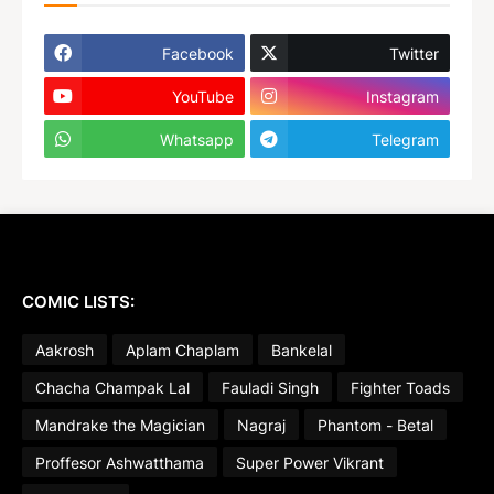
Facebook
Twitter
YouTube
Instagram
Whatsapp
Telegram
COMIC LISTS:
Aakrosh
Aplam Chaplam
Bankelal
Chacha Champak Lal
Fauladi Singh
Fighter Toads
Mandrake the Magician
Nagraj
Phantom - Betal
Proffesor Ashwatthama
Super Power Vikrant