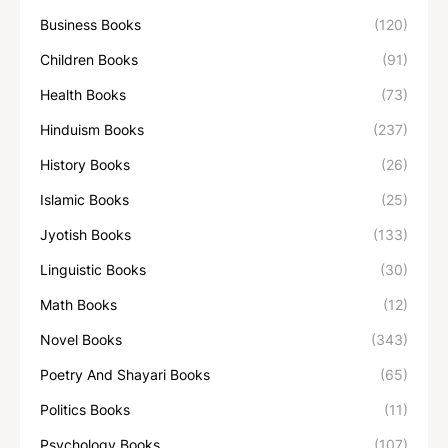
Business Books
(120)
Children Books
(91)
Health Books
(73)
Hinduism Books
(237)
History Books
(26)
Islamic Books
(25)
Jyotish Books
(133)
Linguistic Books
(30)
Math Books
(12)
Novel Books
(343)
Poetry And Shayari Books
(65)
Politics Books
(11)
Psychology Books
(107)