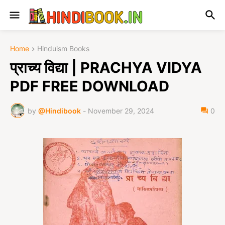
Home
Hinduism Books
प्राच्य विद्या | PRACHYA VIDYA
PDF FREE DOWNLOAD
by
@Hindibook
-
November 29, 2024
0