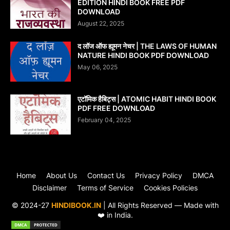
EDITION HINDI BOOK FREE PDF
DOWNLOAD
August 22, 2025
द लॉज ऑफ ह्यूमन नेचर | THE LAWS OF HUMAN
NATURE HINDI BOOK PDF DOWNLOAD
May 06, 2025
एटॉमिक हैबिट्स | ATOMIC HABIT HINDI BOOK
PDF FREE DOWNLOAD
February 04, 2025
Home
About Us
Contact Us
Privacy Policy
DMCA
Disclaimer
Terms of Service
Cookies Policies
© 2024-27
HINDIBOOK.IN
| All Rights Reserved — Made with
❤️ in India.