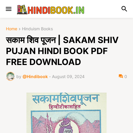
Home
Hinduism Books
सकाम शिव पूजन | SAKAM SHIV
PUJAN HINDI BOOK PDF
FREE DOWNLOAD
by
@Hindibook
-
August 09, 2024
0