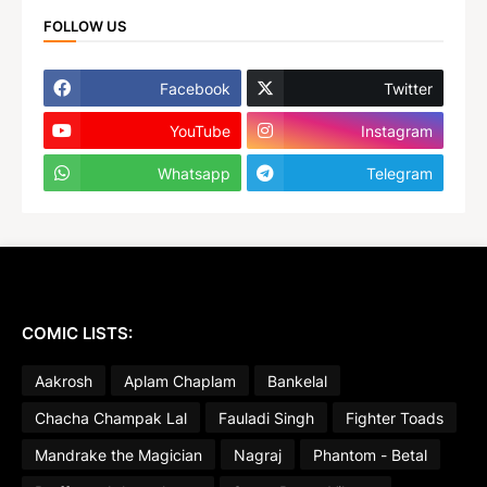
FOLLOW US
Facebook
Twitter
YouTube
Instagram
Whatsapp
Telegram
COMIC LISTS:
Aakrosh
Aplam Chaplam
Bankelal
Chacha Champak Lal
Fauladi Singh
Fighter Toads
Mandrake the Magician
Nagraj
Phantom - Betal