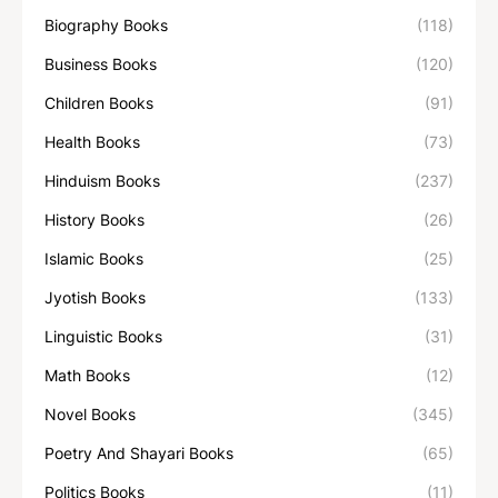
Biography Books
(118)
Business Books
(120)
Children Books
(91)
Health Books
(73)
Hinduism Books
(237)
History Books
(26)
Islamic Books
(25)
Jyotish Books
(133)
Linguistic Books
(31)
Math Books
(12)
Novel Books
(345)
Poetry And Shayari Books
(65)
Politics Books
(11)