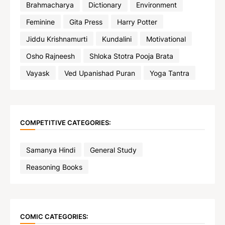
Brahmacharya
Dictionary
Environment
Feminine
Gita Press
Harry Potter
Jiddu Krishnamurti
Kundalini
Motivational
Osho Rajneesh
Shloka Stotra Pooja Brata
Vayask
Ved Upanishad Puran
Yoga Tantra
COMPETITIVE CATEGORIES:
Samanya Hindi
General Study
Reasoning Books
COMIC CATEGORIES: