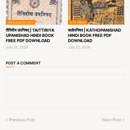
HINDUISM BOOKS
GITA PRESS
तैत्तिरीय उपनिषद् | TAITTIRIYA
कठोपनिषद | KATHOPANISHAD
UPANISHAD HINDI BOOK
HINDI BOOK FREE PDF
FREE PDF DOWNLOAD
DOWNLOAD
July 22, 2026
July 22, 2026
POST A COMMENT
Previous Post
Next Post