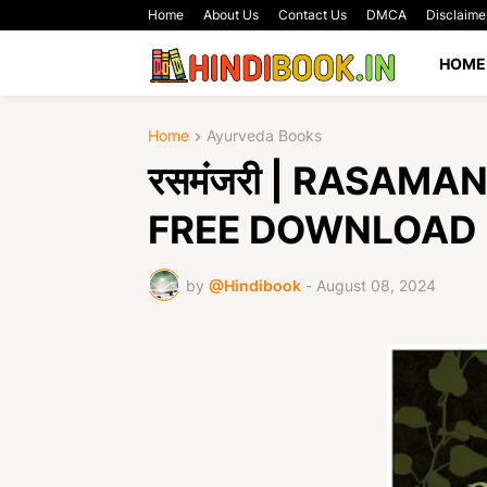
Home
About Us
Contact Us
DMCA
Disclaime
HOME
Home
Ayurveda Books
रसमंजरी | RASAMA
FREE DOWNLOAD
by
@Hindibook
-
August 08, 2024