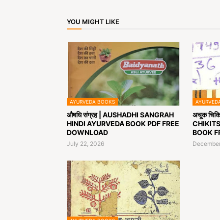
YOU MIGHT LIKE
AYURVEDA BOOKS
AYURVED
औषधि संग्रह | AUSHADHI SANGRAH
अचूक चिकि
HINDI AYURVEDA BOOK PDF FREE
CHIKITS
DOWNLOAD
BOOK F
July 22, 2026
December