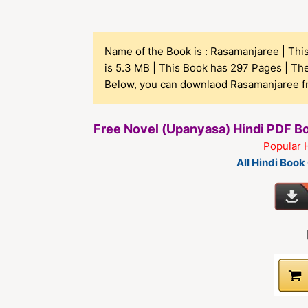
Name of the Book is : Rasamanjaree | This 
is 5.3 MB | This Book has 297 Pages | Th
Below, you can downlaod Rasamanjaree fro
Free Novel (Upanyasa) Hindi PDF 
Popular 
All Hindi Boo