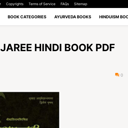
r
Copyrights
Terms of Service
FAQs
Sitemap
BOOK CATEGORIES
AYURVEDA BOOKS
HINDUISM BO
NJAREE HINDI BOOK PDF
0