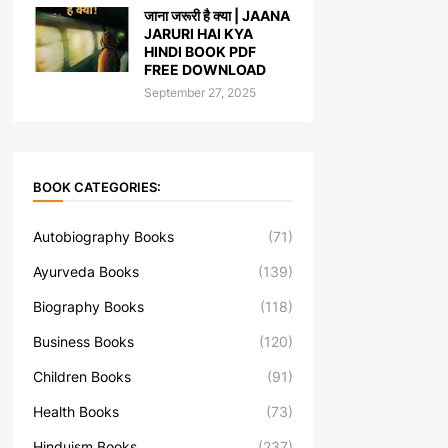
जाना जरूरी है क्या | JAANA
JARURI HAI KYA
HINDI BOOK PDF
FREE DOWNLOAD
September 27, 2025
BOOK CATEGORIES:
Autobiography Books
(71)
Ayurveda Books
(139)
Biography Books
(118)
Business Books
(120)
Children Books
(91)
Health Books
(73)
Hinduism Books
(237)