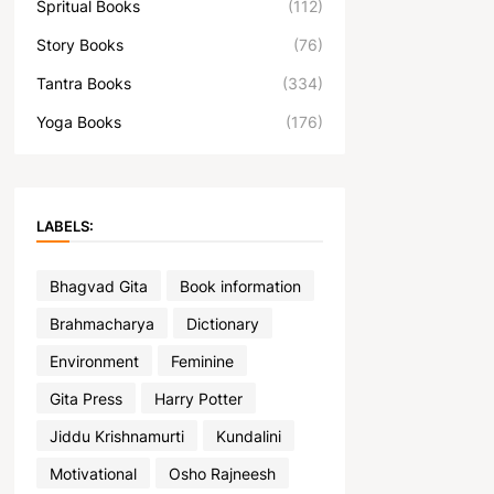
Spritual Books
(112)
Story Books
(76)
Tantra Books
(334)
Yoga Books
(176)
LABELS:
Bhagvad Gita
Book information
Brahmacharya
Dictionary
Environment
Feminine
Gita Press
Harry Potter
Jiddu Krishnamurti
Kundalini
Motivational
Osho Rajneesh