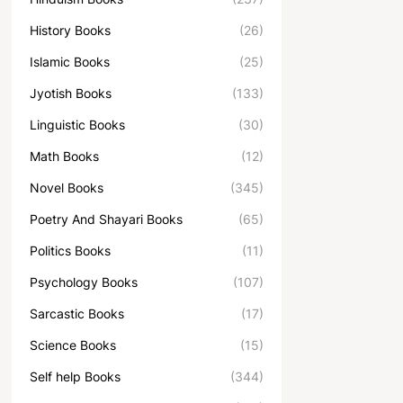
History Books
(26)
Islamic Books
(25)
Jyotish Books
(133)
Linguistic Books
(30)
Math Books
(12)
Novel Books
(345)
Poetry And Shayari Books
(65)
Politics Books
(11)
Psychology Books
(107)
Sarcastic Books
(17)
Science Books
(15)
Self help Books
(344)