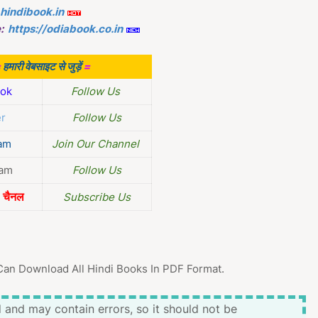
.hindibook.in
:
https://odiabook.co.in
=
हमारी वेबसाइट से जुड़ें
=
ok
Follow Us
er
Follow Us
am
Join Our Channel
ram
Follow Us
चैनल
Subscribe Us
Can Download All Hindi Books In PDF Format.
 and may contain errors, so it should not be