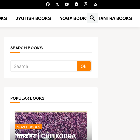
OKS
JYOTISH BOOKS
YOGA BOOKS
TANTRA BOOKS
SEARCH BOOKS:
POPULAR BOOKS:
NOVEL BOOKS
चित्तकोबरा | CHITKOBRA