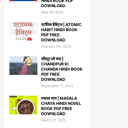
HINDI BOOK PDF
DOWNLOAD
May 06, 2025
एटॉमिक हैबिट्स | ATOMIC
HABIT HINDI BOOK
PDF FREE
DOWNLOAD
February 04, 2025
चाँदपुर की चंदा |
CHANDPUR KI
CHANDA HINDI BOOK
PDF FREE
DOWNLOAD
September 12, 2025
मसाला चाय | MASALA
CHAYA HINDI NOVEL
BOOK PDF FREE
DOWNLOAD
March 01, 2025