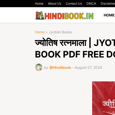
Home
About Us
Contact Us
DMCA
Disclaime
HOME
Home
Jyotish Books
ज्योतिष रत्नमाला |
BOOK PDF FREE 
by
@Hindibook
-
August 07, 2024