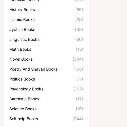
History Books
(26)
Islamic Books
(25)
Jyotish Books
(133)
Linguistic Books
(30)
Math Books
(12)
Novel Books
(344)
Poetry And Shayari Books
(65)
Politics Books
(11)
Psychology Books
(107)
Sarcastic Books
(17)
Science Books
(15)
Self help Books
(344)