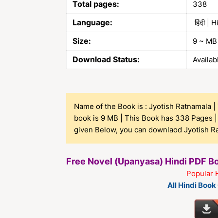
Total pages:
338
Language:
हिंदी | H
Size:
9 ~ MB
Download Status:
Availab
Name of the Book is : Jyotish Ratnamala | T
book is 9 MB | This Book has 338 Pages | 
given Below, you can downlaod Jyotish Rat
Free Novel (Upanyasa) Hindi PDF 
Popular 
All Hindi Boo