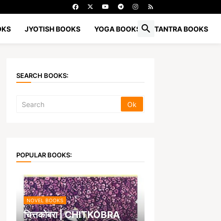
OKS
JYOTISH BOOKS
YOGA BOOKS
TANTRA BOOKS
SEARCH BOOKS:
POPULAR BOOKS:
NOVEL BOOKS
चित्तकोबरा | CHITKOBRA