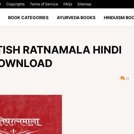
r
Copyrights
Terms of Service
FAQs
Sitemap
BOOK CATEGORIES
AYURVEDA BOOKS
HINDUISM BO
 JYOTISH RATNAMALA HINDI
DOWNLOAD
0