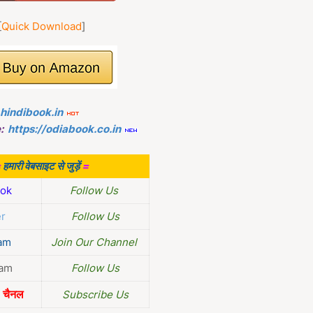
[
Quick Download
]
.hindibook.in
:
https://odiabook.co.in
=
हमारी वेबसाइट से जुड़ें
=
ok
Follow Us
er
Follow Us
am
Join Our Channel
ram
Follow Us
चैनल
Subscribe Us