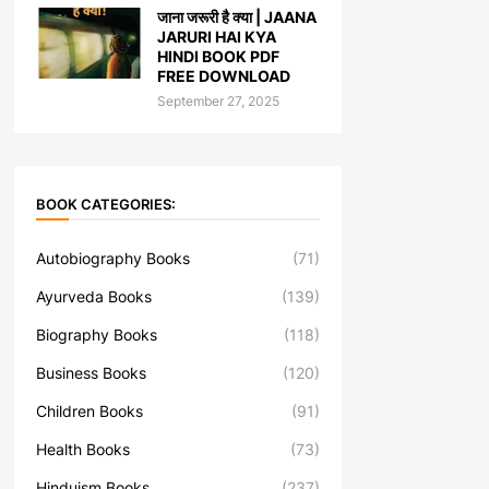
जाना जरूरी है क्या | JAANA
JARURI HAI KYA
HINDI BOOK PDF
FREE DOWNLOAD
September 27, 2025
BOOK CATEGORIES:
Autobiography Books
(71)
Ayurveda Books
(139)
Biography Books
(118)
Business Books
(120)
Children Books
(91)
Health Books
(73)
Hinduism Books
(237)