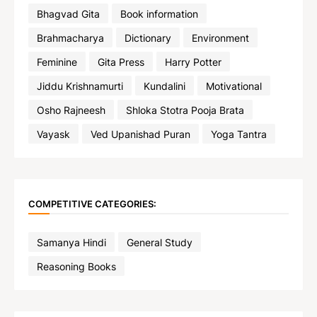
Bhagvad Gita
Book information
Brahmacharya
Dictionary
Environment
Feminine
Gita Press
Harry Potter
Jiddu Krishnamurti
Kundalini
Motivational
Osho Rajneesh
Shloka Stotra Pooja Brata
Vayask
Ved Upanishad Puran
Yoga Tantra
COMPETITIVE CATEGORIES:
Samanya Hindi
General Study
Reasoning Books