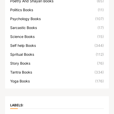
Poetry And Shayari Books
(65)
Politics Books
(11)
Psychology Books
(107)
Sarcastic Books
(17)
Science Books
(15)
Self help Books
(344)
Spritual Books
(112)
Story Books
(76)
Tantra Books
(334)
Yoga Books
(176)
LABELS: