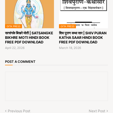
GITA PRESS
GITA PRESS
सत्संगके बिखरे मोती | SATSANGKE
शिव पुराण कथा सार | SHIV PURAN
BIKHRE MOTI HINDI BOOK
KATHA SAAR HINDI BOOK
FREE PDF DOWNLOAD
FREE PDF DOWNLOAD
April 22, 2026
March 18, 2026
POST A COMMENT
Previous Post
Next Post