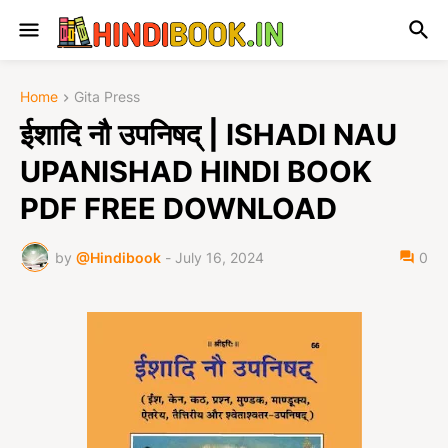
Home
Gita Press
ईशादि नौ उपनिषद् | ISHADI NAU
UPANISHAD HINDI BOOK
PDF FREE DOWNLOAD
by
@Hindibook
-
July 16, 2024
0