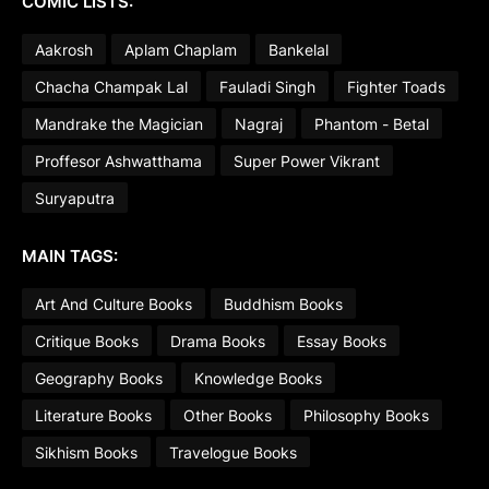
COMIC LISTS:
Aakrosh
Aplam Chaplam
Bankelal
Chacha Champak Lal
Fauladi Singh
Fighter Toads
Mandrake the Magician
Nagraj
Phantom - Betal
Proffesor Ashwatthama
Super Power Vikrant
Suryaputra
MAIN TAGS:
Art And Culture Books
Buddhism Books
Critique Books
Drama Books
Essay Books
Geography Books
Knowledge Books
Literature Books
Other Books
Philosophy Books
Sikhism Books
Travelogue Books