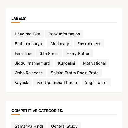
LABELS:
Bhagvad Gita
Book information
Brahmacharya
Dictionary
Environment
Feminine
Gita Press
Harry Potter
Jiddu Krishnamurti
Kundalini
Motivational
Osho Rajneesh
Shloka Stotra Pooja Brata
Vayask
Ved Upanishad Puran
Yoga Tantra
COMPETITIVE CATEGORIES:
Samanya Hindi
General Study