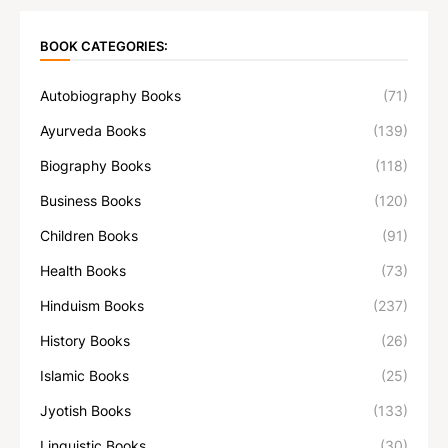
BOOK CATEGORIES:
Autobiography Books
(71)
Ayurveda Books
(139)
Biography Books
(118)
Business Books
(120)
Children Books
(91)
Health Books
(73)
Hinduism Books
(237)
History Books
(26)
Islamic Books
(25)
Jyotish Books
(133)
Linguistic Books
(30)